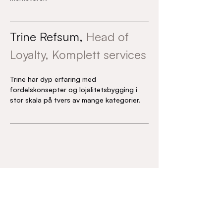
Trine Refsum, 
Head of 
Loyalty, Komplett services
Trine har dyp erfaring med 
fordelskonsepter og lojalitetsbygging i 
stor skala på tvers av mange kategorier.
Meld deg på
Det er et begrenset antall plasser, så
vær rask med å melde deg på.