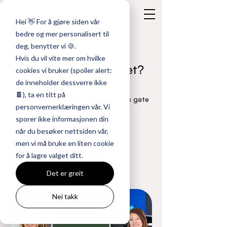
Hei 👋 For å gjøre siden vår
bedre og mer personalisert til
deg, benytter vi 🍪.
Frokostseminar
Hvis du vil vite mer om hvilke
Kan man kjøpe lojalitet?
cookies vi bruker (spoiler alert:
de inneholder dessverre ikke
🍫), ta en titt på
Youngstorget 3, inngang Pløens gate
personvernerklæringen vår. Vi
19. mars – kl. 08:30
sporer ikke informasjonen din
Gratis
når du besøker nettsiden vår,
men vi må bruke en liten cookie
for å lagre valget ditt.
Meld deg på
Det er greit
Nei takk