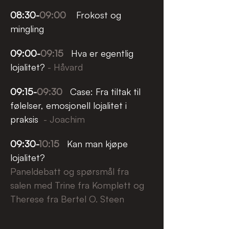
08:30-
09:00
    Frokost og 
mingling
09:00-
09:15
Hva er egentlig 
lojalitet? 
- Håvard
09:15-
09:30
  Case: Fra tiltak til 
følelser, emosjonell lojalitet i 
praksis  
- Joachim
09:30-
10:15
   Kan man kjøpe 
lojalitet? 
Paneldebatt og spørsmål fra 
salen med Trine fra Komplett og 
Therese fra Bertel O. Steen