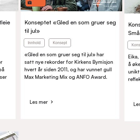
leie
Konseptet «Gled en som gruer seg
Kons
til jul»
Små
Innhold
Konsept
Kons
«Gled en som gruer seg til jul» har
Eika,
er
satt nye rekorder for Kirkens Bymisjon
å øk
på
hvert år siden 2011, og har vunnet gull
unikt
ser
Max Marketing Mix og ANFO Award.
refle
Les mer
Le