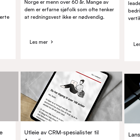
Norge er menn over 60 år. Mange av
leade
dem er erfarne sjøfolk som ofte tenker
bedri
serte
at redningsvest ikke er nødvendig.
verti
Les mer
Le
e
Utleie av CRM-spesialister til
Lans