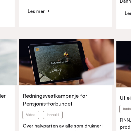
Danm
Les mer
Le
ler
Redningsvestkampanje for
Utle
Pensjonistforbundet
Innh
Video
Innhold
FINN.
Over halvparten av alle som drukner i
prod