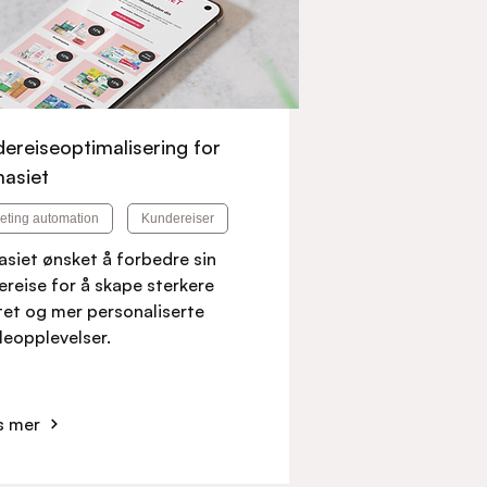
ereiseoptimalisering for
asiet
eting automation
Kundereiser
asiet ønsket å forbedre sin
reise for å skape sterkere
itet og mer personaliserte
leopplevelser.
s mer