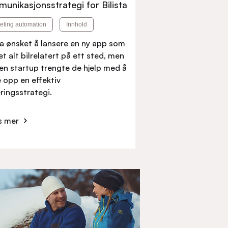
unikasjonsstrategi for Bilista
eting automation
Innhold
ta ønsket å lansere en ny app som
t alt bilrelatert på ett sted, men
en startup trengte de hjelp med å
 opp en effektiv
ringsstrategi.
s mer