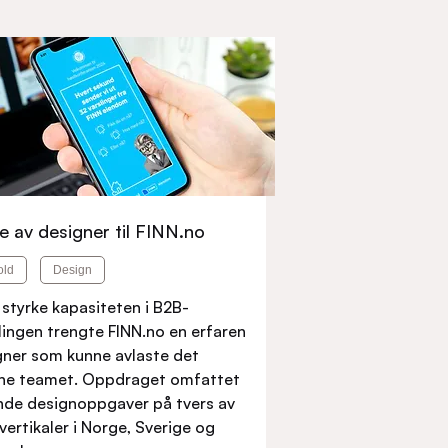
ie av designer til FINN.no
old
Design
 styrke kapasiteten i B2B-
lingen trengte FINN.no en erfaren
gner som kunne avlaste det
rne teamet. Oppdraget omfattet
nde designoppgaver på tvers av
 vertikaler i Norge, Sverige og