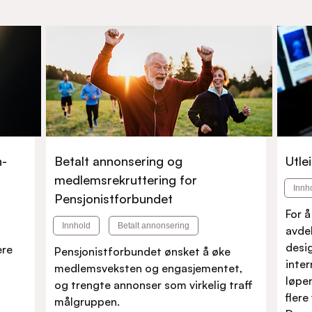
h-
Betalt annonsering og
Utle
medlemsrekruttering for
Innh
Pensjonistforbundet
For å
Innhold
Betalt annonsering
avde
desi
ere
Pensjonistforbundet ønsket å øke
inte
medlemsveksten og engasjementet,
løpe
og trengte annonser som virkelig traff
flere
målgruppen.