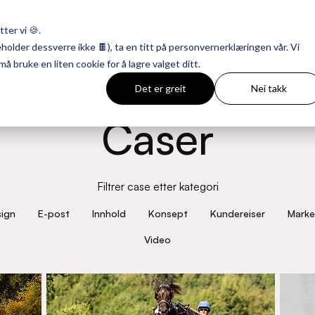
ter vi 🍪.
Tjenester
Caser
Blogg
neholder dessverre ikke 🍫), ta en titt på personvernerklæringen vår. Vi
å bruke en liten cookie for å lagre valget ditt.
Det er greit
Nei takk
Caser
Filtrer case etter kategori
ign
E-post
Innhold
Konsept
Kundereiser
Marke
Video