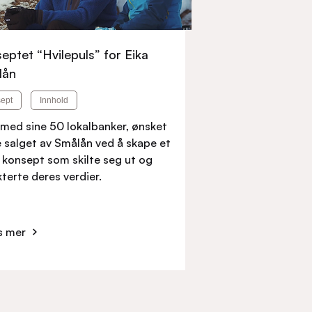
eptet “Hvilepuls” for Eika
lån
ept
Innhold
 med sine 50 lokalbanker, ønsket
e salget av Smålån ved å skape et
 konsept som skilte seg ut og
kterte deres verdier.
s mer