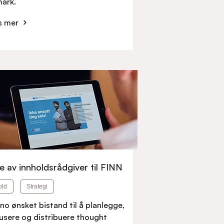
ark.
s mer
ie av innholdsrådgiver til FINN
old
Strategi
no ønsket bistand til å planlegge,
usere og distribuere thought