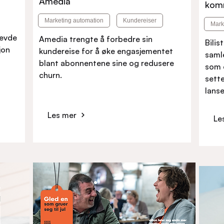
Amedia
komm
Marketing automation
Kundereiser
Mark
revde
Amedia trengte å forbedre sin
Bilis
jon
kundereise for å øke engasjementet
samle
blant abonnentene sine og redusere
som 
churn.
sette
lanse
Les mer
Le