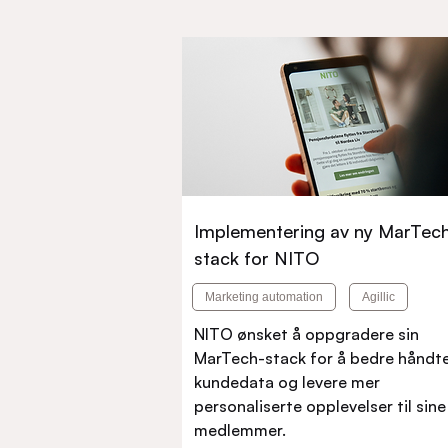
Implementering av ny MarTec
stack for NITO
Marketing automation
Agillic
NITO ønsket å oppgradere sin
MarTech-stack for å bedre håndt
kundedata og levere mer
personaliserte opplevelser til sine
medlemmer.