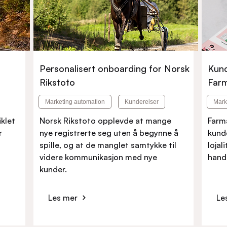
Personalisert onboarding for Norsk
Kund
Rikstoto
Farm
Marketing automation
Kundereiser
Mark
iklet
Norsk Rikstoto opplevde at mange
Farm
r
nye registrerte seg uten å begynne å
kunde
spille, og at de manglet samtykke til
lojal
videre kommunikasjon med nye
hand
kunder.
Les mer
Le