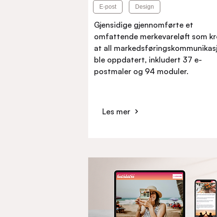
E-post
Design
Gjensidige gjennomførte et
omfattende merkevareløft som k
at all markedsføringskommunikas
ble oppdatert, inkludert 37 e-
postmaler og 94 moduler.
Les mer