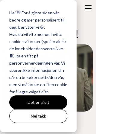
Hei 👋 For å gjøre siden vår
bedre og mer personalisert til
deg, benytter vi 🍪.
Hei, vi er Bas!
Hvis du vil vite mer om hvilke
cookies vi bruker (spoiler alert:
de inneholder dessverre ikke
🍫), ta en titt på
personvernerklæringen vår. Vi
sporer ikke informasjonen din
når du besøker nettsiden vår,
men vi må bruke en liten cookie
for å lagre valget ditt.
Det er greit
Nei takk