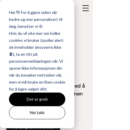
Hei 👋 For å gjøre siden vår
bedre og mer personalisert til
deg, benytter vi 🍪.
Marketing
Hvis du vil vite mer om hvilke
cookies vi bruker (spoiler alert:
automation
de inneholder dessverre ikke
🍫), ta en titt på
- fra strategi til
personvernerklæringen vår. Vi
gjennomføring
sporer ikke informasjonen din
når du besøker nettsiden vår,
men vi må bruke en liten cookie
Vi hjelper norske bedrifter med å
for å lagre valget ditt.
automatisere kommunikasjonen
Det er greit
og bygge kundereiser som
treffer.
Nei takk
Ta en prat med oss