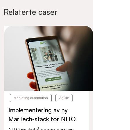
Relaterte caser
Marketing automation
Agillic
Implementering av ny
MarTech-stack for NITO
NITO ønsket å oppgradere sin