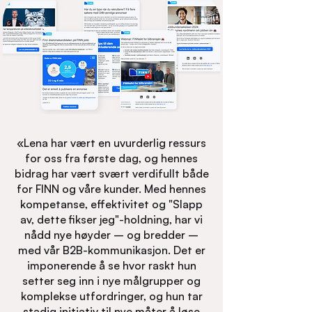
«Lena har vært en uvurderlig ressurs
for oss fra første dag, og hennes
bidrag har vært svært verdifullt både
for FINN og våre kunder. Med hennes
kompetanse, effektivitet og "Slapp
av, dette fikser jeg"-holdning, har vi
nådd nye høyder – og bredder –
med vår B2B-kommunikasjon. Det er
imponerende å se hvor raskt hun
setter seg inn i nye målgrupper og
komplekse utfordringer, og hun tar
stadig initiativ til nye måter å løse