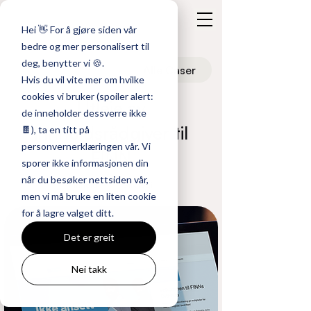
Hei 👋 For å gjøre siden vår
bedre og mer personalisert til
deg, benytter vi 🍪.
Alle Caser
Hvis du vil vite mer om hvilke
cookies vi bruker (spoiler alert:
Utleie av
de inneholder dessverre ikke
innholdsrådgiver til
🍫), ta en titt på
personvernerklæringen vår. Vi
FINN
sporer ikke informasjonen din
når du besøker nettsiden vår,
Innhold
Strategi
men vi må bruke en liten cookie
for å lagre valget ditt.
Det er greit
Nei takk