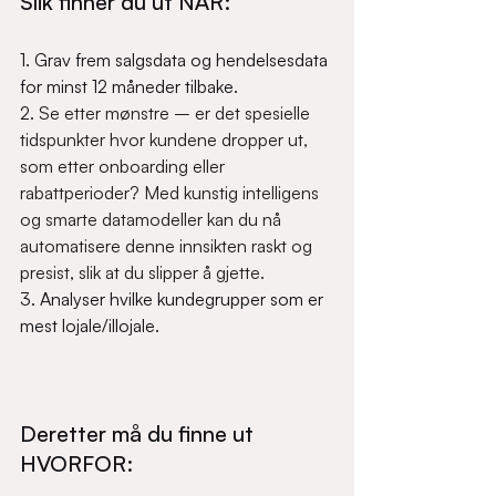
Slik finner du ut NÅR:
1. Grav frem salgsdata og hendelsesdata 
for minst 12 måneder tilbake.  
2. 
Se etter mønstre – er det spesielle 
tidspunkter hvor kundene dropper ut, 
som etter onboarding eller 
rabattperioder? Med kunstig intelligens 
og smarte datamodeller kan du nå 
automatisere denne innsikten raskt og 
presist, slik at du slipper å gjette.
3. Analyser hvilke kundegrupper som er 
mest lojale/illojale. 
Deretter må du finne ut 
HVORFOR: