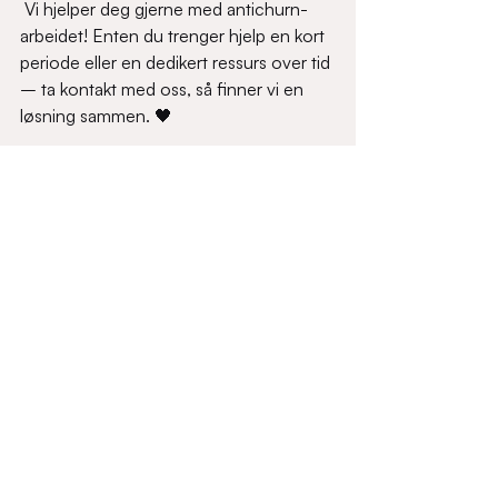
 Vi hjelper deg gjerne med antichurn-
arbeidet! Enten du trenger hjelp en kort 
periode eller en dedikert ressurs over tid 
– ta kontakt med oss, så finner vi en 
løsning sammen. 🖤  
Ida Helen Asmaro
MA-spesialist
+47 958 45 090
ida.asmaro@bas.no