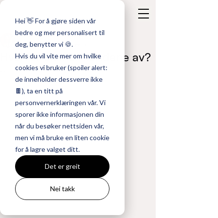
Hei 👋 For å gjøre siden vår
bedre og mer personalisert til
Ida Helen Asmaro
deg, benytter vi 🍪.
3. mars 2025
3 min lesing
Hvorfor stikker kundene av?
Hvis du vil vite mer om hvilke
cookies vi bruker (spoiler alert:
Oppdatert:
5. mars 2025
de inneholder dessverre ikke
🍫), ta en titt på
personvernerklæringen vår. Vi
sporer ikke informasjonen din
når du besøker nettsiden vår,
men vi må bruke en liten cookie
for å lagre valget ditt.
Det er greit
Nei takk