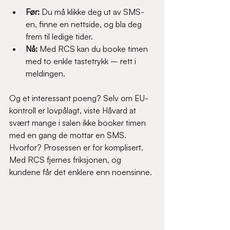
Før: 
Du må klikke deg ut av SMS-
en, finne en nettside, og bla deg 
frem til ledige tider.
Nå:
 Med RCS kan du booke timen 
med to enkle tastetrykk – rett i 
meldingen.
Og et interessant poeng? Selv om EU-
kontroll er lovpålagt, viste Håvard at 
svært mange i salen ikke booker timen 
med en gang de mottar en SMS. 
Hvorfor? Prosessen er for komplisert. 
Med RCS fjernes friksjonen, og 
kundene får det enklere enn noensinne.