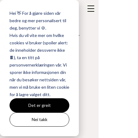
Hei 👋 For å gjøre siden vår
bedre og mer personalisert til
Helga Stormo
deg, benytter vi 🍪.
4. des. 2024
2 min lesing
Er bedriften din klar for
Hvis du vil vite mer om hvilke
cookies vi bruker (spoiler alert:
RCS? Tips og triks fra
de inneholder dessverre ikke
frokostseminaret vårt
🍫), ta en titt på
personvernerklæringen vår. Vi
Oppdatert:
5. des. 2024
sporer ikke informasjonen din
når du besøker nettsiden vår,
men vi må bruke en liten cookie
for å lagre valget ditt.
Det er greit
Nei takk