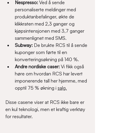
Nespresso:
 Ved å sende 
personaliserte meldinger med 
produktanbefalinger, økte de 
klikkraten med 2,3 ganger og 
kjøpsintensjonen med 3,7 ganger 
sammenlignet med SMS.
Subway:
 De brukte RCS til å sende 
kuponger som førte til en 
konverteringsøkning på 140 %.
Andre nordiske caser:
 Vi fikk også 
høre om hvordan RCS har levert 
imponerende tall her hjemme, med 
opptil 75 % økning i 
salg.
Disse casene viser at RCS ikke bare er 
en kul teknologi, men et kraftig verktøy 
for resultater.