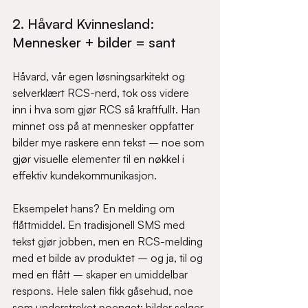
2. Håvard Kvinnesland: 
Mennesker + bilder = sant
Håvard, vår egen løsningsarkitekt og 
selverklært RCS-nerd, tok oss videre 
inn i hva som gjør RCS så kraftfullt. Han 
minnet oss på at mennesker oppfatter 
bilder mye raskere enn tekst – noe som 
gjør visuelle elementer til en nøkkel i 
effektiv kundekommunikasjon.
Eksempelet hans? En melding om 
flåttmiddel. En tradisjonell SMS med 
tekst gjør jobben, men en RCS-melding 
med et bilde av produktet – og ja, til og 
med en flått – skaper en umiddelbar 
respons. Hele salen fikk gåsehud, noe 
som understreket poenget: bilder selger.