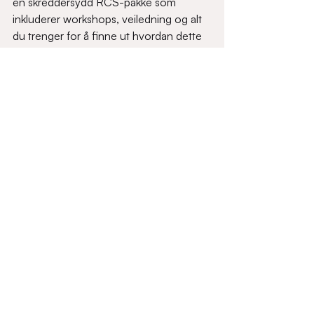
en skreddersydd RCS-pakke som 
inkluderer workshops, veiledning og alt 
du trenger for å finne ut hvordan dette 
kan fungere for din bedrift. 
Les mer om 
vår RCS-pakke her.
Takk til alle som kom – vi gleder oss 
allerede til neste gang! 🚀
Siste innlegg
Se alle